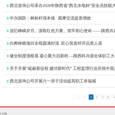
西北咨询公司承办2026年陕西省“西北水电杯”安全员技能
中兴国防：树标杆强本领 观摩交流提质增效
追忆峥嵘岁月、汲取红色力量、筑牢初心使命 ——陕西兵
白桦林晓项目全线圆满封顶 匠心筑造经开品质人居
健全制度强根基 凝心聚力启新程 —陕西科兴源全体职工
关于开展“砥砺新征程 建功新时代” 工程监理行业庆祝中国
西北咨询公司开展六一亲子活动提高职工幸福感
< 上一页
1
2
3
4
5
223号