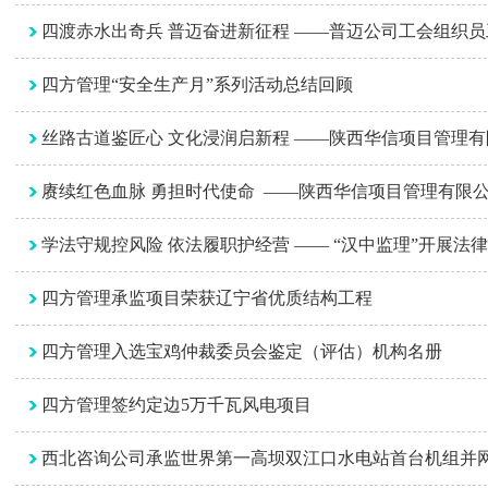
四渡赤水出奇兵 普迈奋进新征程 ——普迈公司工会组织
四方管理“安全生产月”系列活动总结回顾
丝路古道鉴匠心 文化浸润启新程 ——陕西华信项目管理
赓续红色血脉 勇担时代使命 ——陕西华信项目管理有限公
学法守规控风险 依法履职护经营 —— “汉中监理”开展法
四方管理承监项目荣获辽宁省优质结构工程
四方管理入选宝鸡仲裁委员会鉴定（评估）机构名册
四方管理签约定边5万千瓦风电项目
西北咨询公司承监世界第一高坝双江口水电站首台机组并